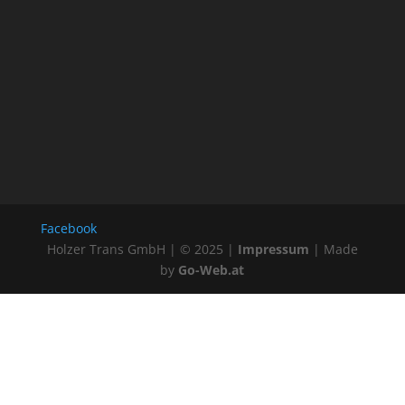
Facebook
Holzer Trans GmbH | © 2025 |
Impressum
| Made
by
Go-Web.at